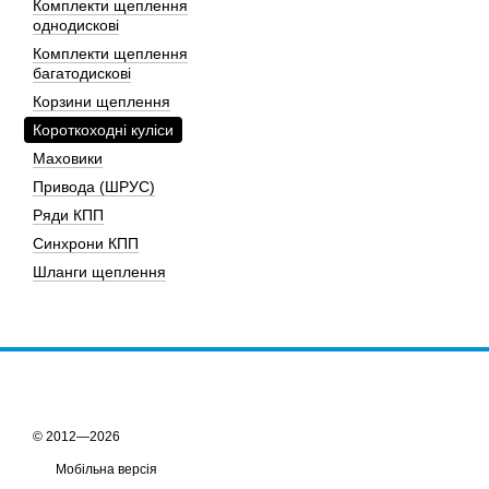
Комплекти щеплення
однодискові
Комплекти щеплення
багатодискові
Корзини щеплення
Короткоходні куліси
Маховики
Привода (ШРУС)
Ряди КПП
Синхрони КПП
Шланги щеплення
© 2012—2026
Мобільна версія