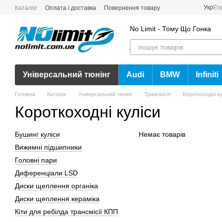
Перейти до основного контенту
Укр
En
Каталог
Оплата і доставка
Повернення товару
No Limit - Тому Що Гонка
Універсальний тюнінг
Audi
BMW
Infiniti
Головна
Каталог
Універсальний тюнінг
Трансмісія
Короткоходні ку
Короткоходні куліси
Бушинг куліси
Немає товарів
Вижимні підшипники
Головні пари
Диференціали LSD
Диски щеплення органіка
Диски щеплення кераміка
Кіти для ребілда трансмісії КПП