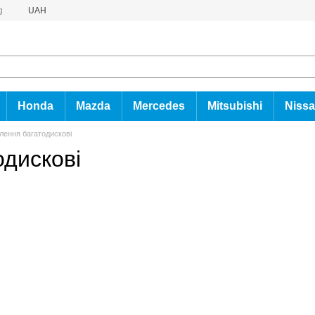
g
UAH
Honda
Mazda
Mercedes
Mitsubishi
Niss
лення багатодискові
дискові