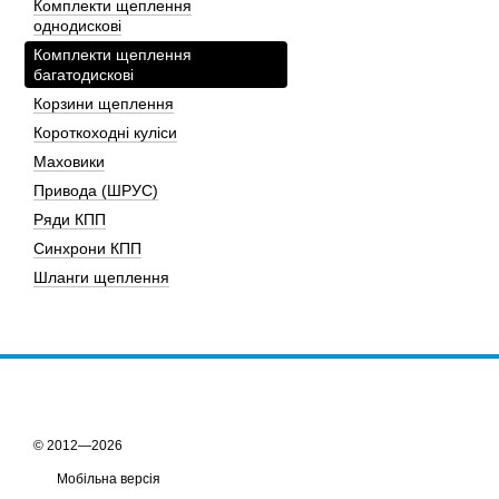
Комплекти щеплення
однодискові
Комплекти щеплення
багатодискові
Корзини щеплення
Короткоходні куліси
Маховики
Привода (ШРУС)
Ряди КПП
Синхрони КПП
Шланги щеплення
© 2012—2026
Мобільна версія