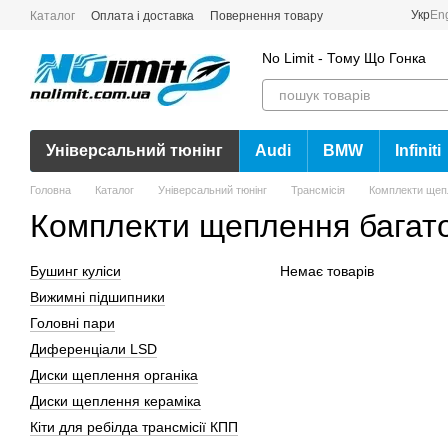
Перейти до основного контенту
Укр
En
Каталог
Оплата і доставка
Повернення товару
No Limit - Тому Що Гонка
Універсальний тюнінг
Audi
BMW
Infiniti
Головна
Каталог
Універсальний тюнінг
Трансмісія
Комплекти щеп
Комплекти щеплення багато
Бушинг куліси
Немає товарів
Вижимні підшипники
Головні пари
Диференціали LSD
Диски щеплення органіка
Диски щеплення кераміка
Кіти для ребілда трансмісії КПП