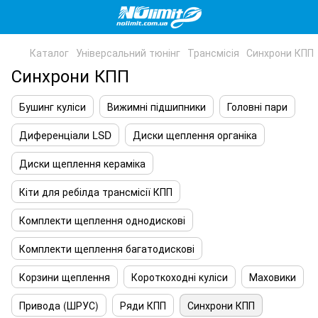
Каталог
Універсальний тюнінг
Трансмісія
Синхрони КПП
Синхрони КПП
Бушинг куліси
Вижимні підшипники
Головні пари
Диференціали LSD
Диски щеплення органіка
Диски щеплення кераміка
Кіти для ребілда трансмісії КПП
Комплекти щеплення однодискові
Комплекти щеплення багатодискові
Корзини щеплення
Короткоходні куліси
Маховики
Привода (ШРУС)
Ряди КПП
Синхрони КПП