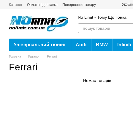
Перейти до основного контенту
Укр
En
Каталог
Оплата і доставка
Повернення товару
No Limit - Тому Що Гонка
Універсальний тюнінг
Audi
BMW
Infiniti
Головна
Каталог
Ferrari
Ferrari
Немає товарів