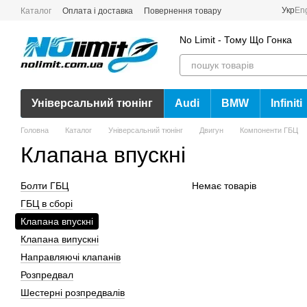
Перейти до основного контенту
Укр
En
Каталог
Оплата і доставка
Повернення товару
No Limit - Тому Що Гонка
Універсальний тюнінг
Audi
BMW
Infiniti
Головна
Каталог
Універсальний тюнінг
Двигун
Компоненти ГБЦ
Клапана впускні
Болти ГБЦ
Немає товарів
ГБЦ в сборі
Клапана впускні
Клапана випускні
Направляючі клапанів
Розпредвал
Шестерні розпредвалів